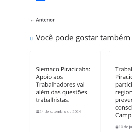
c
w
S
e
i
h
← Anterior
b
t
a
o
t
r
Você pode gostar também
o
e
e
k
r
Siemaco Piracicaba:
Traba
Apoio aos
Piraci
Trabalhadores vai
parti
além das questões
region
trabalhistas.
preve
consc
24 de setembro de 2024
Camp
10 de j