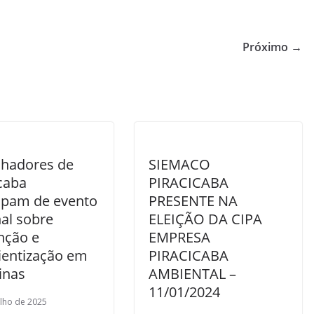
Próximo →
lhadores de
SIEMACO
caba
PIRACICABA
cipam de evento
PRESENTE NA
al sobre
ELEIÇÃO DA CIPA
nção e
EMPRESA
ientização em
PIRACICABA
inas
AMBIENTAL –
11/01/2024
ulho de 2025