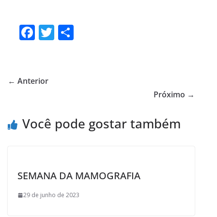
F
T
S
ac
w
h
e
itt
ar
b
er
e
← Anterior
o
Próximo →
o
Você pode gostar também
k
SEMANA DA MAMOGRAFIA
29 de junho de 2023