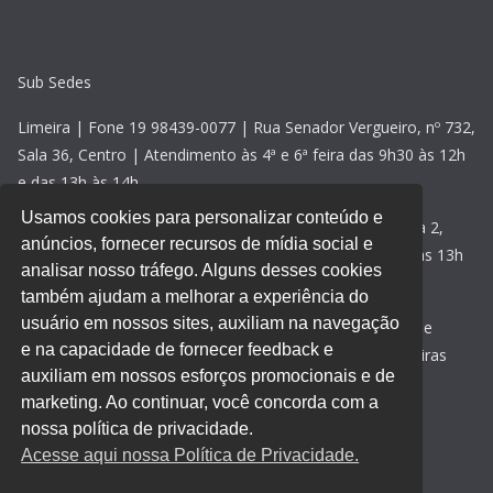
Sub Sedes
Limeira | Fone 19 98439-0077 | Rua Senador Vergueiro, nº 732,
Sala 36, Centro | Atendimento às 4ª e 6ª feira das 9h30 às 12h
e das 13h às 14h
Usamos cookies para personalizar conteúdo e
Rio Claro | Fone 19 98439-0077 | Avenida 2, nº 118, sala 2,
anúncios, fornecer recursos de mídia social e
Centro | Atendimento às 5ª feiras das 09h30 às 12h e das 13h
analisar nosso tráfego. Alguns desses cookies
às 14h30
também ajudam a melhorar a experiência do
usuário em nossos sites, auxiliam na navegação
Santa Bárbara d’Oeste | Fone 19 98439-0077 | Rua 15 de
e na capacidade de fornecer feedback e
novembro, nº 469, sala 2, Centro | Atendimento às 3ª feiras
auxiliam em nossos esforços promocionais e de
das 9h30 às 12h e das 13h às 15h
marketing. Ao continuar, você concorda com a
Acesse aqui nossa
política de privacidade
.
nossa política de privacidade.
Acesse aqui nossa Política de Privacidade.
Desenvolvido por
Direta Sistemas
.