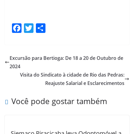
F
T
S
ac
w
h
e
itt
ar
b
er
e
Excursão para Bertioga: De 18 a 20 de Outubro de
o
2024
o
Visita do Sindicato à cidade de Rio das Pedras:
k
Reajuste Salarial e Esclarecimentos
Você pode gostar também
Siemaco Piracicaba leva Odontomóvel a