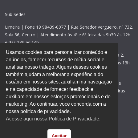
Sub Sedes
Limeira | Fone 19 98439-0077 | Rua Senador Vergueiro, nº 732,
Sala 36, Centro | Atendimento às 4ª e 6ª feira das 9h30 às 12h
e das 13h às 14h
Usamos cookies para personalizar conteúdo e
Rio Claro | Fone 19 98439-0077 | Avenida 2, nº 118, sala 2,
anúncios, fornecer recursos de mídia social e
Centro | Atendimento às 5ª feiras das 09h30 às 12h e das 13h
analisar nosso tráfego. Alguns desses cookies
às 14h30
também ajudam a melhorar a experiência do
usuário em nossos sites, auxiliam na navegação
Santa Bárbara d’Oeste | Fone 19 98439-0077 | Rua 15 de
e na capacidade de fornecer feedback e
novembro, nº 469, sala 2, Centro | Atendimento às 3ª feiras
auxiliam em nossos esforços promocionais e de
das 9h30 às 12h e das 13h às 15h
marketing. Ao continuar, você concorda com a
Acesse aqui nossa
política de privacidade
.
nossa política de privacidade.
Acesse aqui nossa Política de Privacidade.
Desenvolvido por
Direta Sistemas
.
Designed by Freepik
Aceitar