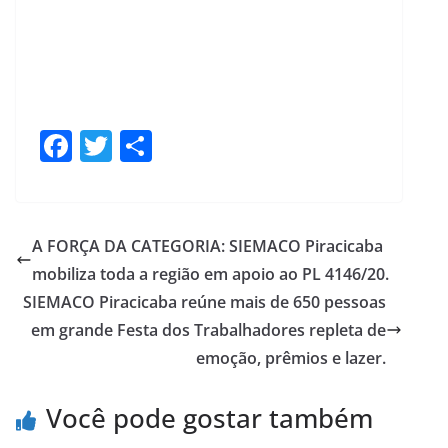
F
T
S
ac
w
h
e
itt
ar
b
er
e
A FORÇA DA CATEGORIA: SIEMACO Piracicaba
o
mobiliza toda a região em apoio ao PL 4146/20.
o
SIEMACO Piracicaba reúne mais de 650 pessoas
k
em grande Festa dos Trabalhadores repleta de
emoção, prêmios e lazer.
Você pode gostar também