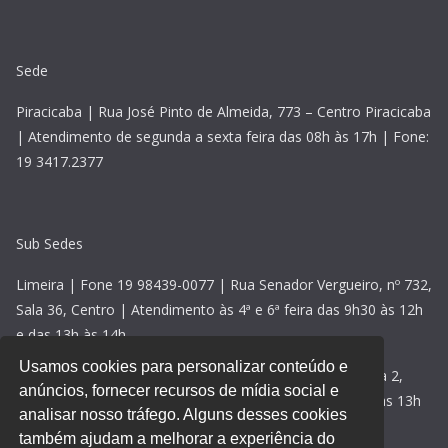
Sede
Piracicaba | Rua José Pinto de Almeida, 773 – Centro Piracicaba
| Atendimento de segunda a sexta feira das 08h às 17h | Fone:
19 3417.2377
Sub Sedes
Limeira | Fone 19 98439-0077 | Rua Senador Vergueiro, nº 732,
Sala 36, Centro | Atendimento às 4ª e 6ª feira das 9h30 às 12h
e das 13h às 14h
Usamos cookies para personalizar conteúdo e
Rio Claro | Fone 19 98439-0077 | Avenida 2, nº 118, sala 2,
anúncios, fornecer recursos de mídia social e
Centro | Atendimento às 5ª feiras das 09h30 às 12h e das 13h
analisar nosso tráfego. Alguns desses cookies
às 14h30
também ajudam a melhorar a experiência do