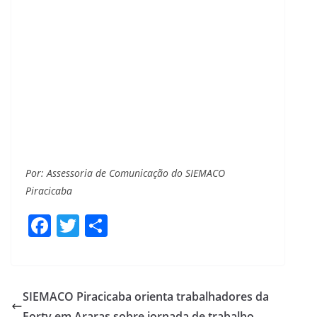
Por: Assessoria de Comunicação do SIEMACO
Piracicaba
F
T
S
ac
w
h
e
itt
ar
b
er
e
SIEMACO Piracicaba orienta trabalhadores da
o
Forty em Araras sobre jornada de trabalho.