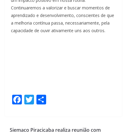
um impacto positivo em nossa rotina.
Continuaremos a valorizar e buscar momentos de
aprendizado e desenvolvimento, conscientes de que
a melhoria contínua passa, necessariamente, pela
capacidade de ouvir ativamente uns aos outros.
F
T
S
ac
w
h
e
itt
ar
b
er
e
Siemaco Piracicaba realiza reunião com