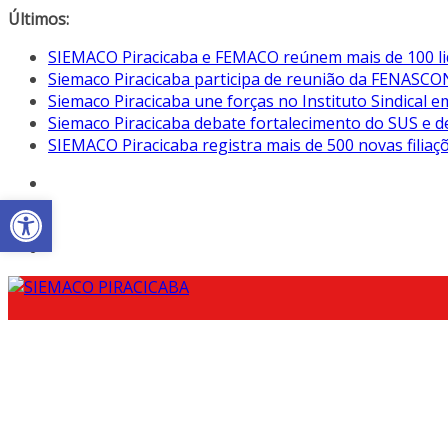
Pular
Últimos:
para
SIEMACO Piracicaba e FEMACO reúnem mais de 100 lid
o
Siemaco Piracicaba participa de reunião da FENASCON
conteúdo
Siemaco Piracicaba une forças no Instituto Sindical e
Siemaco Piracicaba debate fortalecimento do SUS e de
SIEMACO Piracicaba registra mais de 500 novas filia
Abrir a barra de ferramentas