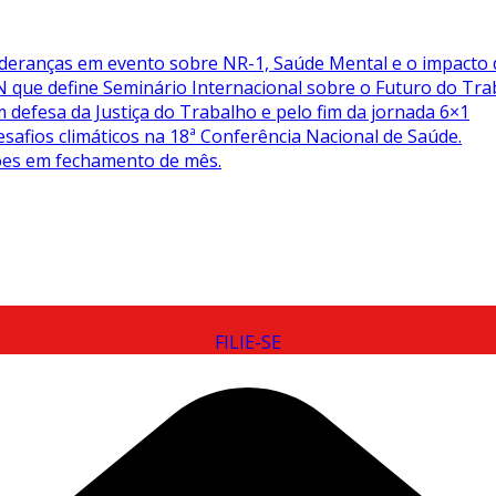
eranças em evento sobre NR-1, Saúde Mental e o impacto d
 que define Seminário Internacional sobre o Futuro do Tra
m defesa da Justiça do Trabalho e pelo fim da jornada 6×1
safios climáticos na 18ª Conferência Nacional de Saúde.
ções em fechamento de mês.
FILIE-SE