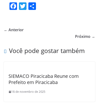
F
T
S
ac
w
h
e
itt
ar
b
er
e
← Anterior
o
Próximo →
o
Você pode gostar também
k
SIEMACO Piracicaba Reune com
Prefeito em Piracicaba
18 de novembro de 2025