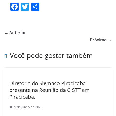
F
T
S
ac
w
h
e
itt
ar
b
er
e
← Anterior
o
Próximo →
o
Você pode gostar também
k
Diretoria do Siemaco Piracicaba
presente na Reunião da CISTT em
Piracicaba.
15 de junho de 2026