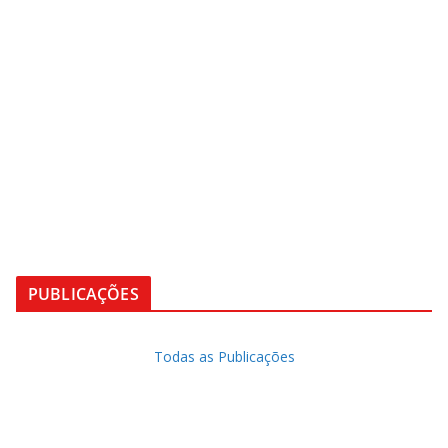
SELUR - LIMPEZA URBANA
SINDVERDE - ÁREAS VERDES
SEAC - ASSEIO E CONSERVAÇÃO
SINDPRAG - CONTROLE DE PRAGAS
PUBLICAÇÕES
Todas as Publicações