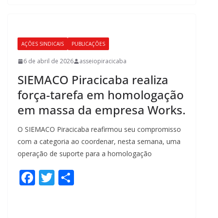
b
er
e
o
o
AÇÕES SINDICAIS
PUBLICAÇÕES
k
6 de abril de 2026
asseiopiracicaba
SIEMACO Piracicaba realiza
força-tarefa em homologação
em massa da empresa Works.
O SIEMACO Piracicaba reafirmou seu compromisso
com a categoria ao coordenar, nesta semana, uma
operação de suporte para a homologação
F
T
S
ac
w
h
e
itt
ar