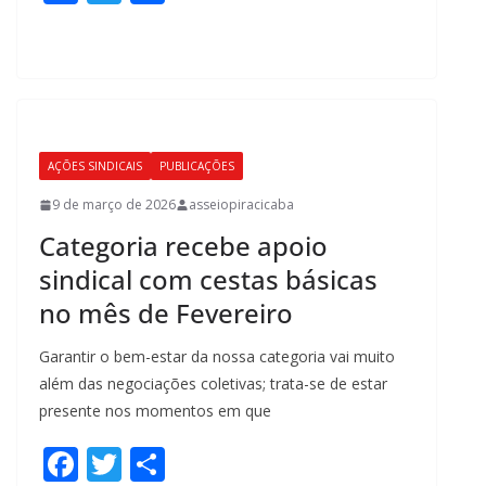
ac
w
h
e
itt
ar
b
er
e
o
o
AÇÕES SINDICAIS
PUBLICAÇÕES
k
9 de março de 2026
asseiopiracicaba
Categoria recebe apoio
sindical com cestas básicas
no mês de Fevereiro
Garantir o bem-estar da nossa categoria vai muito
além das negociações coletivas; trata-se de estar
presente nos momentos em que
F
T
S