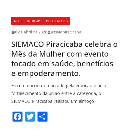
o
o
AÇÕES SINDICAIS
PUBLICAÇÕES
k
8 de abril de 2026
asseiopiracicaba
SIEMACO Piracicaba celebra o
Mês da Mulher com evento
focado em saúde, benefícios
e empoderamento.
Em um encontro marcado pela emoção e pelo
fortalecimento da união entre a categoria, o
SIEMACO Piracicaba realizou um almoço
F
T
S
ac
w
h
e
itt
ar