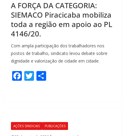
A FORÇA DA CATEGORIA:
SIEMACO Piracicaba mobiliza
toda a região em apoio ao PL
4146/20.
Com ampla participação dos trabalhadores nos
postos de trabalho, sindicato levou debate sobre
dignidade e valorização de cidade em cidade.
F
T
S
ac
w
h
e
itt
ar
b
er
e
o
o
AÇÕES SINDICAIS
PUBLICAÇÕES
k