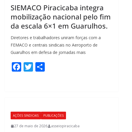
SIEMACO Piracicaba integra
mobilização nacional pelo fim
da escala 6×1 em Guarulhos.
Diretores e trabalhadores uniram forças com a
FEMACO e centrais sindicais no Aeroporto de
Guarulhos em defesa de jornadas mais
F
T
S
ac
w
h
e
itt
ar
b
er
e
o
o
AÇÕES SINDICAIS
PUBLICAÇÕES
k
27 de maio de 2026
asseiopiracicaba