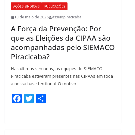
o
AÇÕES SINDICAIS
PUBLICAÇÕES
k
13 de maio de 2026
asseiopiracicaba
A Força da Prevenção: Por
que as Eleições da CIPAA são
acompanhadas pelo SIEMACO
Piracicaba?
Nas últimas semanas, as equipes do SIEMACO
Piracicaba estiveram presentes nas CIPAAs em toda
a nossa base territorial. O motivo
F
T
S
ac
w
h
e
itt
ar
b
er
e