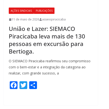
o
o
AÇÕES SINDICAIS
PUBLICAÇÕES
k
11 de maio de 2026
asseiopiracicaba
União e Lazer: SIEMACO
Piracicaba leva mais de 130
pessoas em excursão para
Bertioga.
O SIEMACO Piracicaba reafirmou seu compromisso
com o bem-estar e a integração da categoria ao
realizar, com grande sucesso, a
F
T
S
ac
w
h
e
itt
ar
b
er
e