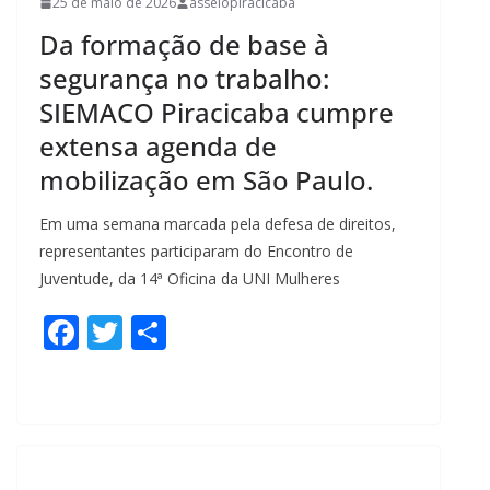
25 de maio de 2026
asseiopiracicaba
Da formação de base à
segurança no trabalho:
SIEMACO Piracicaba cumpre
extensa agenda de
mobilização em São Paulo.
Em uma semana marcada pela defesa de direitos,
representantes participaram do Encontro de
Juventude, da 14ª Oficina da UNI Mulheres
F
T
S
ac
w
h
e
itt
ar
b
er
e
o