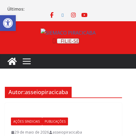
Últimos:
Abrir a barra de ferramentas
FILIE-SE
Autor:
asseiopiracicaba
AÇÕES SINDICAIS
PUBLICAÇÕES
29 de maio de 2026
asseiopiracicaba