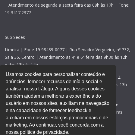
| Atendimento de segunda a sexta feira das 08h às 17h | Fone:
19 3417.2377
Sub Sedes
Limeira | Fone 19 98439-0077 | Rua Senador Vergueiro, nº 732,
Sala 36, Centro | Atendimento às 4ª e 6ª feira das 9h30 às 12h
e das 13h às 14h
Usamos cookies para personalizar conteúdo e
Rio Claro | Fone 19 98439-0077 | Avenida 2, nº 118, sala 2,
anúncios, fornecer recursos de mídia social e
Centro | Atendimento às 5ª feiras das 09h30 às 12h e das 13h
analisar nosso tráfego. Alguns desses cookies
às 14h30
também ajudam a melhorar a experiência do
usuário em nossos sites, auxiliam na navegação
Santa Bárbara d’Oeste | Fone 19 98439-0077 | Rua 15 de
e na capacidade de fornecer feedback e
novembro, nº 469, sala 2, Centro | Atendimento às 3ª feiras
auxiliam em nossos esforços promocionais e de
das 9h30 às 12h e das 13h às 15h
marketing. Ao continuar, você concorda com a
Acesse aqui nossa
política de privacidade
.
nossa política de privacidade.