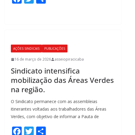
ac
w
h
e
itt
ar
b
er
e
o
o
AÇÕES SINDICAIS
PUBLICAÇÕES
k
16 de março de 2026
asseiopiracicaba
Sindicato intensifica
mobilização das Áreas Verdes
na região.
O Sindicato permanece com as assembleias
itinerantes voltadas aos trabalhadores das Áreas
Verdes, com objetivo de informar a Pauta de
F
T
S