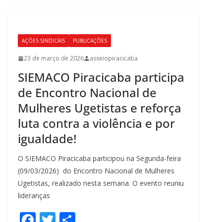
b
er
e
o
o
AÇÕES SINDICAIS
PUBLICAÇÕES
k
23 de março de 2026
asseiopiracicaba
SIEMACO Piracicaba participa
de Encontro Nacional de
Mulheres Ugetistas e reforça
luta contra a violência e por
igualdade!
O SIEMACO Piracicaba participou na Segunda-feira
(09/03/2026) do Encontro Nacional de Mulheres
Ugetistas, realizado nesta semana. O evento reuniu
lideranças
F
T
S