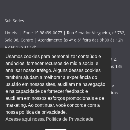
Sub Sedes
Limeira | Fone 19 98439-0077 | Rua Senador Vergueiro, nº 732,
Sala 36, Centro | Atendimento às 4ª e 6ª feira das 9h30 às 12h
e das 13h às 14h
Usamos cookies para personalizar conteúdo e
Rio Claro | Fone 19 98439-0077 | Avenida 2, nº 118, sala 2,
anúncios, fornecer recursos de mídia social e
Centro | Atendimento às 5ª feiras das 09h30 às 12h e das 13h
analisar nosso tráfego. Alguns desses cookies
às 14h30
também ajudam a melhorar a experiência do
usuário em nossos sites, auxiliam na navegação
Santa Bárbara d’Oeste | Fone 19 98439-0077 | Rua 15 de
e na capacidade de fornecer feedback e
novembro, nº 469, sala 2, Centro | Atendimento às 3ª feiras
auxiliam em nossos esforços promocionais e de
das 9h30 às 12h e das 13h às 15h
marketing. Ao continuar, você concorda com a
Acesse aqui nossa
política de privacidade
.
nossa política de privacidade.
Acesse aqui nossa Política de Privacidade.
Desenvolvido por
Direta Sistemas
.