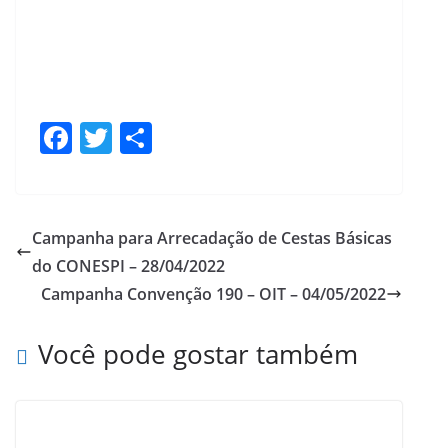
F
T
S
ac
w
h
e
itt
ar
b
er
e
Campanha para Arrecadação de Cestas Básicas
o
do CONESPI – 28/04/2022
o
Campanha Convenção 190 – OIT – 04/05/2022
k
Você pode gostar também