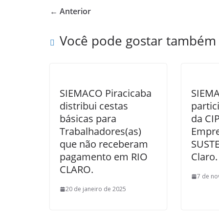
b
er
e
← Anterior
o
o
Você pode gostar também
k
SIEMACO Piracicaba
SIEMA
distribui cestas
partic
básicas para
da CI
Trabalhadores(as)
Empr
que não receberam
SUSTE
pagamento em RIO
Claro.
CLARO.
7 de n
20 de janeiro de 2025