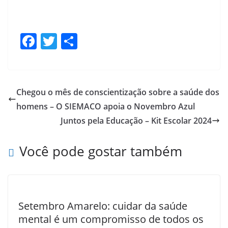
F
T
S
ac
w
h
e
itt
ar
b
er
e
Chegou o mês de conscientização sobre a saúde dos
o
homens – O SIEMACO apoia o Novembro Azul
o
Juntos pela Educação – Kit Escolar 2024
k
Você pode gostar também
Setembro Amarelo: cuidar da saúde
mental é um compromisso de todos os