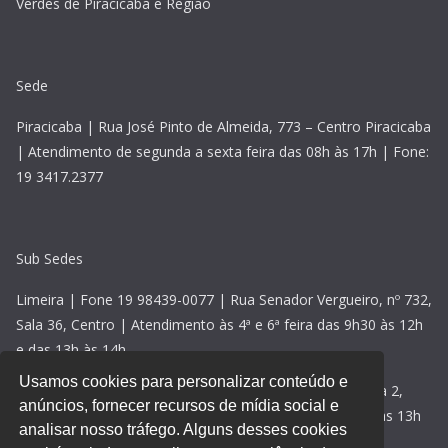
Verdes de Piracicaba e Região
Sede
Piracicaba | Rua José Pinto de Almeida, 773 – Centro Piracicaba
| Atendimento de segunda a sexta feira das 08h às 17h | Fone:
19 3417.2377
Sub Sedes
Limeira | Fone 19 98439-0077 | Rua Senador Vergueiro, nº 732,
Sala 36, Centro | Atendimento às 4ª e 6ª feira das 9h30 às 12h
e das 13h às 14h
Usamos cookies para personalizar conteúdo e
Rio Claro | Fone 19 98439-0077 | Avenida 2, nº 118, sala 2,
anúncios, fornecer recursos de mídia social e
Centro | Atendimento às 5ª feiras das 09h30 às 12h e das 13h
analisar nosso tráfego. Alguns desses cookies
às 14h30