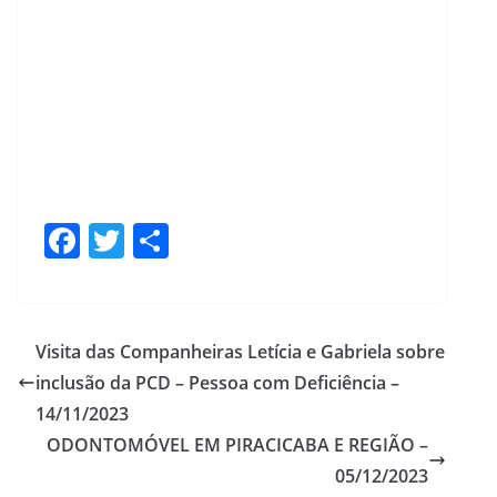
F
T
S
ac
w
h
e
itt
ar
b
er
e
Visita das Companheiras Letícia e Gabriela sobre
o
inclusão da PCD – Pessoa com Deficiência –
o
14/11/2023
k
ODONTOMÓVEL EM PIRACICABA E REGIÃO –
05/12/2023